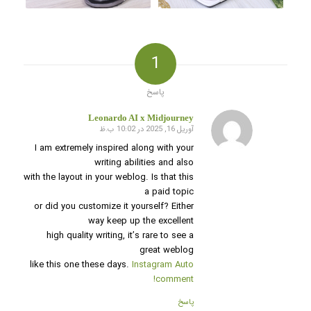
1
پاسخ
Leonardo AI x Midjourney
آوریل 16, 2025 در 10:02 ب.ظ
گفته:
I am extremely inspired along with your
writing abilities and also
with the layout in your weblog. Is that this
a paid topic
or did you customize it yourself? Either
way keep up the excellent
high quality writing, it’s rare to see a
great weblog
like this one these days.
Instagram Auto
!
comment
پاسخ