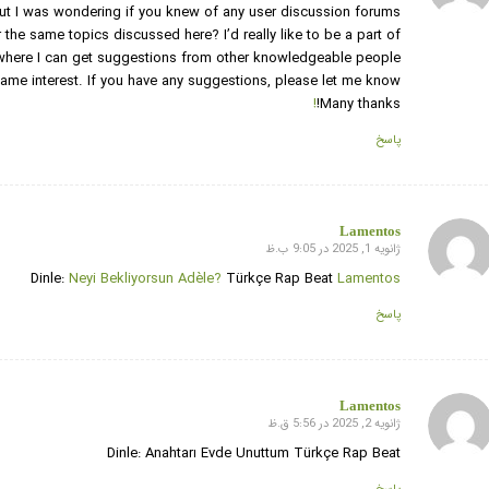
ut I was wondering if you knew of any user discussion forums
r the same topics discussed here? I’d really like to be a part of
here I can get suggestions from other knowledgeable people
same interest. If you have any suggestions, please let me know.
!
Many thanks!
پاسخ
Lamentos
ژانویه 1, 2025 در 9:05 ب.ظ
گفته:
Dinle:
Neyi Bekliyorsun Adèle?
Türkçe Rap Beat
Lamentos
پاسخ
Lamentos
ژانویه 2, 2025 در 5:56 ق.ظ
گفته:
Dinle: Anahtarı Evde Unuttum Türkçe Rap Beat